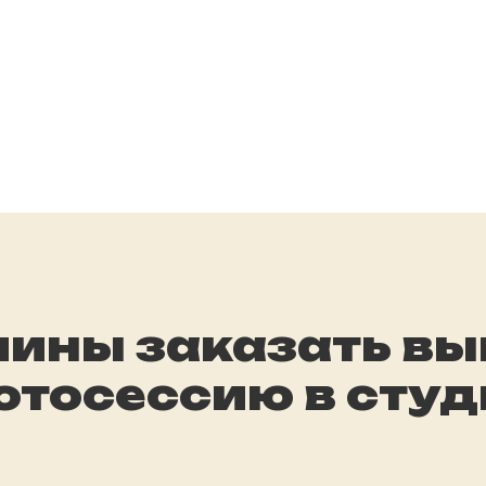
чины заказать в
отосессию в студ