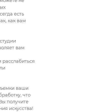
 можете не
мых
сегда есть
ак, как вам
студии
воляет вам
 расслабиться
ыли
съемки ваши
работку, что
Вы получите
ния искусства!