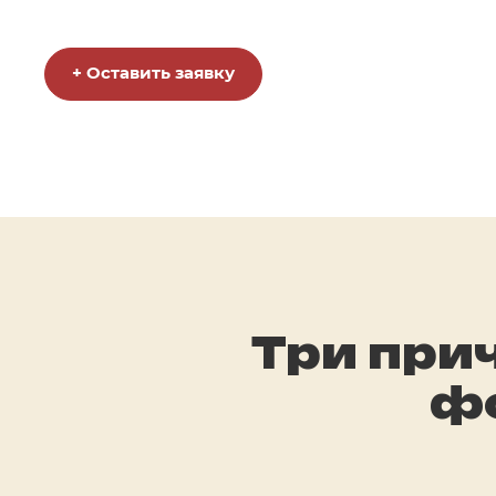
+ Оставить заявку
Три при
ф