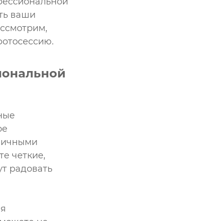
офессиональной
ть ваши
ассмотрим,
фотосессию.
иональной
ные
ое
зличными
те четкие,
ут радовать
я