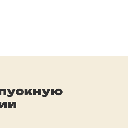
ыпускную
ии