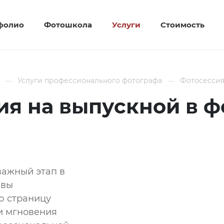
фолио
Фотошкола
Услуги
Стоимость
Услуги профессионального фотографа
Фотосессия
ия на выпускной в ф
важный этап в
 вы
ю страницу
ти мгновения